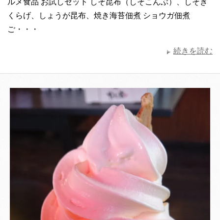
ルメ食品 お試しセット しそ昆布（しそこんぶ）、しそき
くらげ、しょうが昆布、焼き海苔佃煮 ショウガ佃煮
ご・・・
続きを読む