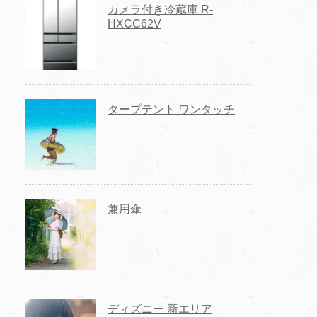
カメラ付き冷蔵庫 R-
HXCC62V
タープテント ワンタッチ
兼用傘
ディズニー 新エリア