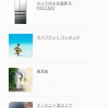
カメラ付き冷蔵庫 R-
HXCC62V
タープテント ワンタッチ
兼用傘
ディズニー 新エリア